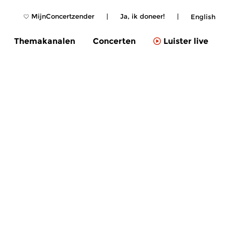
MijnConcertzender
|
Ja, ik doneer!
|
English
Themakanalen
Concerten
Luister live