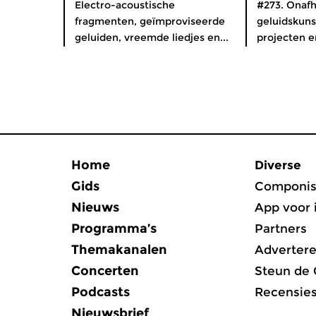
Electro-acoustische
#273. Onafh
fragmenten, geïmproviseerde
geluidskuns
geluiden, vreemde liedjes en...
projecten e
Home
Diverse
Gids
Componis
Nieuws
App voor 
Programma’s
Partners
Themakanalen
Adverter
Concerten
Steun de
Podcasts
Recensie
Nieuwsbrief