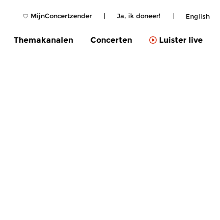
MijnConcertzender
|
Ja, ik doneer!
|
English
Themakanalen
Concerten
Luister live