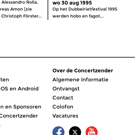
Alessandro Rolla,
wo 30 aug 1995
reas Amon [zie
Op het Dubbelrietfestival 1995
 Christoph Förster...
werden hobo en fagot...
Over de Concertzender
ten
Algemene Informatie
iOS en Android
Ontvangst
Contact
en en Sponsoren
Colofon
 Concertzender
Vacatures
s