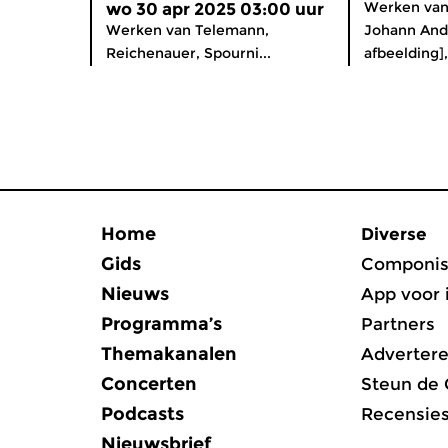
Werken van 
wo 30 apr 2025 03:00 uur
Werken van Telemann,
Johann And
Reichenauer, Spourni...
afbeelding],
Home
Diverse
Gids
Componis
Nieuws
App voor 
Programma’s
Partners
Themakanalen
Adverter
Concerten
Steun de
Podcasts
Recensie
Nieuwsbrief