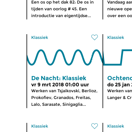
Een os op het dak 82: De os in
Vandaag aa
tijden van oorlog # 45. Een
nieuwe oper
introductie van eigentijdse...
over een oo
Klassiek
Klassiek
De Nacht: Klassiek
Ochtend
vr 9 mrt 2018 01:00 uur
do 25 jan
Werken van Tsjaikovski, Berlioz,
Werken van 
Prokofiev, Granados, Freitas,
Langer & Cri
Lalo, Sarasate, Sinigaglia...
Klassiek
Klassiek