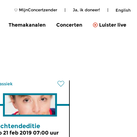
MijnConcertzender
|
Ja, ik doneer!
|
English
Themakanalen
Concerten
Luister live
assiek
chtendeditie
o 21 feb 2019 07:00 uur