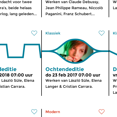
ndacht voor twee
Werken van Claude Debussy,
We
a’s, beide helaas
Jean Philippe Rameau, Niccolò
La
rlog, lang geleden...
Paganini, Franz Schubert...
Klassiek
Kl
editie
Ochtendeditie
D
 2018 07:00 uur
do 23 feb 2017 07:00 uur
v
László Süle, Elena
Werken van László Süle, Elena
We
stian Carrara.
Langer & Cristian Carrara.
Pr
La
Modern