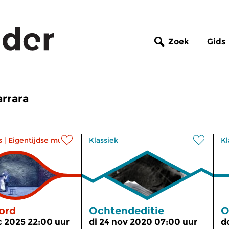
Zoek
Gids
arrara
s
|
Eigentijdse muziek
Klassiek
Kl
ord
Ochtendeditie
O
 2025 22:00 uur
di 24 nov 2020 07:00 uur
d