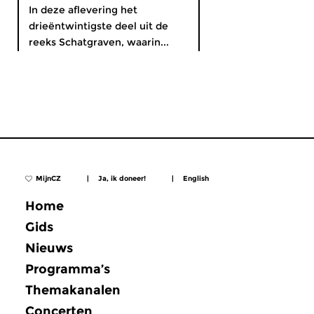
In deze aflevering het
drieëntwintigste deel uit de
reeks Schatgraven, waarin...
MijnCZ
|
Ja, ik doneer!
|
English
Home
Gids
Nieuws
Programma’s
Themakanalen
Concerten