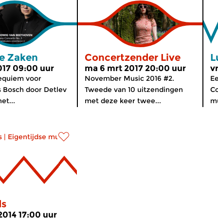
ke Zaken
Concertzender Live
L
2017 09:00 uur
ma 6 mrt 2017 20:00 uur
v
equiem voor
November Music 2016 #2.
E
 Bosch door Detlev
Tweede van 10 uitzendingen
Co
et...
met deze keer twee...
mu
s
|
Eigentijdse muziek
ds
2014 17:00 uur