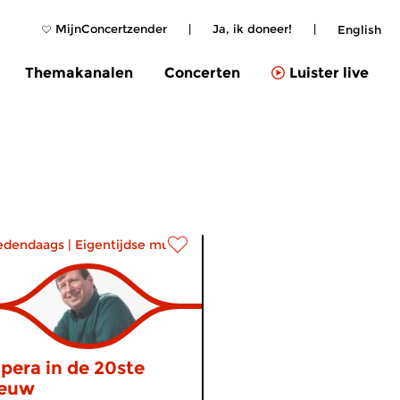
MijnConcertzender
|
Ja, ik doneer!
|
English
Themakanalen
Concerten
Luister live
edendaags
|
Eigentijdse muziek
pera in de 20ste
euw