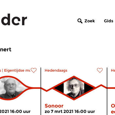
Zoek
Gids
anert
s
|
Eigentijdse muziek
Hedendaags
H
Sonoor
O
e
 2021 16:00 uur
zo 7 mrt 2021 16:00 uur