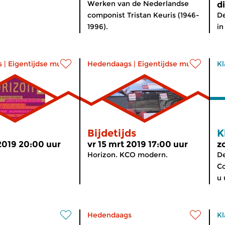
Werken van de Nederlandse
d
componist Tristan Keuris (1946-
De
1996).
in
s
|
Eigentijdse muziek
Hedendaags
|
Eigentijdse muziek
Kl
Bijdetijds
K
2019 20:00 uur
vr 15 mrt 2019 17:00 uur
z
Horizon. KCO modern.
De
Co
u 
Hedendaags
Kl