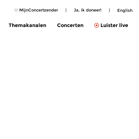
MijnConcertzender
|
Ja, ik doneer!
|
English
Themakanalen
Concerten
Luister live