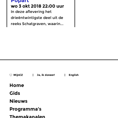
Popart
wo 3 okt 2018 22:00 uur
In deze aflevering het
drieëntwintigste deel uit de
reeks Schatgraven, waarin...
MijnCZ
|
Ja, ik doneer!
|
English
Home
Gids
Nieuws
Programma’s
Themakanalen