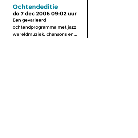
Ochtendeditie
do 7 dec 2006 09:02 uur
Een gevarieerd
ochtendprogramma met jazz,
wereldmuziek, chansons en...
MijnCZ
|
Ja, ik doneer!
|
English
Home
Gids
Nieuws
Programma’s