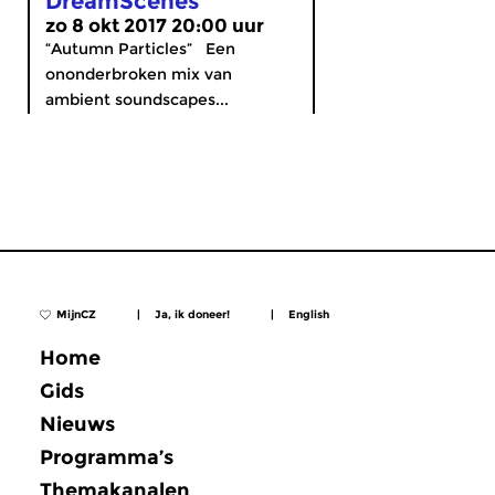
DreamScenes
zo 8 okt 2017 20:00 uur
“Autumn Particles” Een
ononderbroken mix van
ambient soundscapes...
MijnCZ
|
Ja, ik doneer!
|
English
Home
Gids
Nieuws
Programma’s
Themakanalen