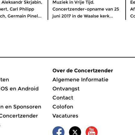
Aleksandr Skrjabin,
Muziek in Vrije Tijd.
Ee
ert, Carl Philipp
Concertzender-opname van 25
Af
h, Germain Pinel...
juni 2017 in de Waalse kerk...
Co
Over de Concertzender
ten
Algemene Informatie
iOS en Android
Ontvangst
Contact
en en Sponsoren
Colofon
 Concertzender
Vacatures
s