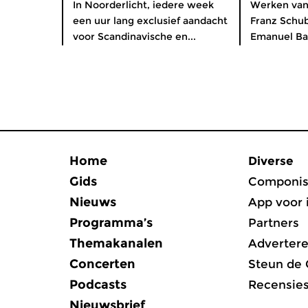
In Noorderlicht, iedere week
Werken van 
een uur lang exclusief aandacht
Franz Schub
voor Scandinavische en...
Emanuel Bac
Home
Diverse
Gids
Componis
Nieuws
App voor 
Programma’s
Partners
Themakanalen
Adverter
Concerten
Steun de
Podcasts
Recensie
Nieuwsbrief