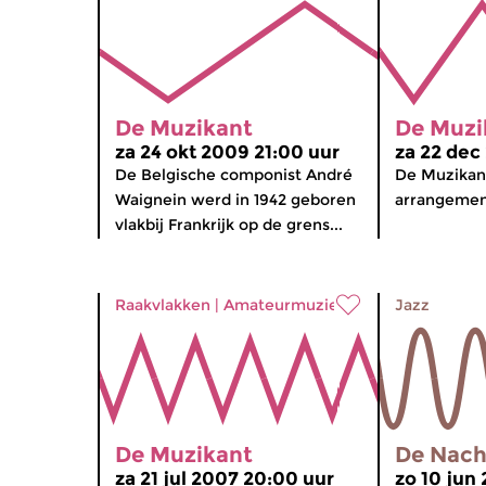
De Muzikant
De Muzi
za 24 okt 2009 21:00 uur
za 22 dec
De Belgische componist André
De Muzikant
Waignein werd in 1942 geboren
arrangement
vlakbij Frankrijk op de grens...
Raakvlakken
|
Amateurmuziek
Jazz
De Muzikant
De Nacht
za 21 jul 2007 20:00 uur
zo 10 jun