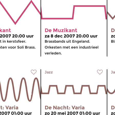
kant
De Muzikant
D
 2007 20:00 uur
za 8 dec 2007 20:00 uur
z
 in kerstsfeer.
Brassbands uit Engeland.
Bl
en voor Soli Brass.
Orkesten met een industrieel
verleden.
Jazz
Ja
: Varia
De Nacht: Varia
D
 2007 01:00 uur
zo 20 mei 2007 01:00 uur
z