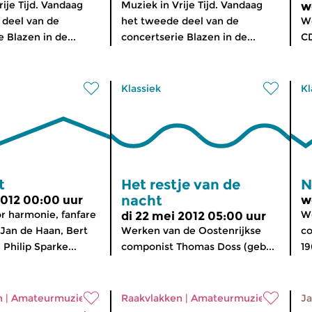
ije Tijd. Vandaag
Muziek in Vrije Tijd. Vandaag
w
 deel van de
het tweede deel van de
We
 Blazen in de...
concertserie Blazen in de...
CD
Klassiek
Kl
t
Het restje van de
N
nacht
 2012 00:00 uur
w
r harmonie, fanfare
We
di 22 mei 2012 05:00 uur
 Jan de Haan, Bert
Werken van de Oostenrijkse
co
Philip Sparke...
componist Thomas Doss (geb...
19
n
|
Amateurmuziek
Raakvlakken
|
Amateurmuziek
Ja