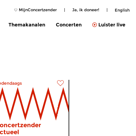
MijnConcertzender
|
Ja, ik doneer!
|
English
Themakanalen
Concerten
Luister live
edendaags
oncertzender
ctueel