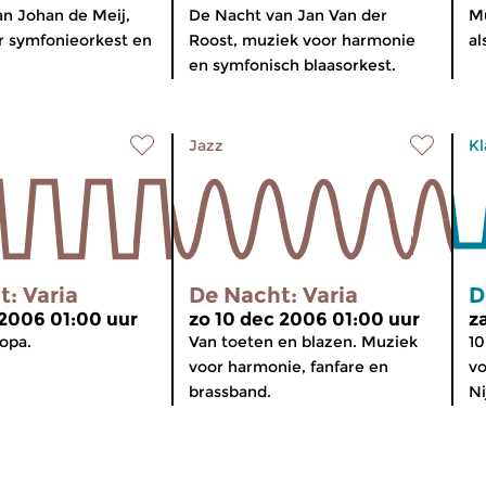
n Johan de Meij,
De Nacht van Jan Van der
Mu
r symfonieorkest en
Roost, muziek voor harmonie
al
en symfonisch blaasorkest.
Jazz
Kl
: Varia
De Nacht: Varia
D
 2006 01:00 uur
zo 10 dec 2006 01:00 uur
z
ropa.
Van toeten en blazen. Muziek
10
voor harmonie, fanfare en
vo
brassband.
Ni