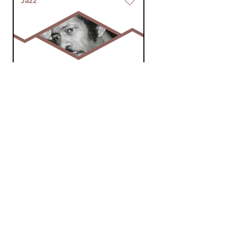
Jazz
JazzNotJazz
za 9 aug 2025 12:00 uur
Jazznotjazz
Jazz
ProgJazz