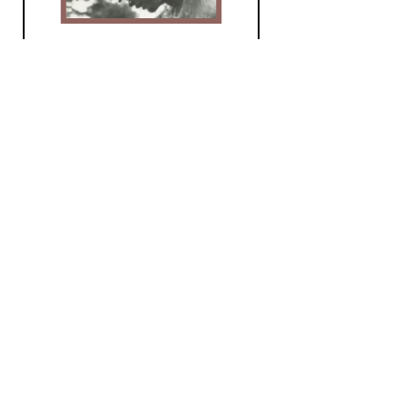
ProgJazz
ma 4 aug 2025 21:00 uur
Ook in de zomer is ProgJazz
gewoon van de partij! Vandaag
een bijzondere trits artiesten...
Jazz
Dwarsliggers &
Buitenbeentjes
za 12 jul 2025 15:00 uur
Don Byas (1). In 2023 verschijnt
er een Mosaic-box met tien...