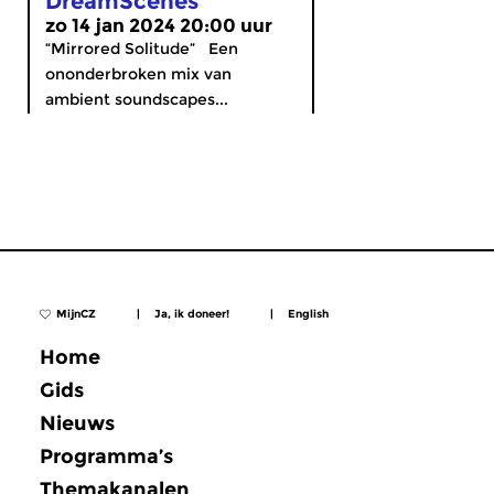
DreamScenes
zo 14 jan 2024 20:00 uur
“Mirrored Solitude” Een
ononderbroken mix van
ambient soundscapes...
MijnCZ
|
Ja, ik doneer!
|
English
Home
Gids
Nieuws
Programma’s
Themakanalen