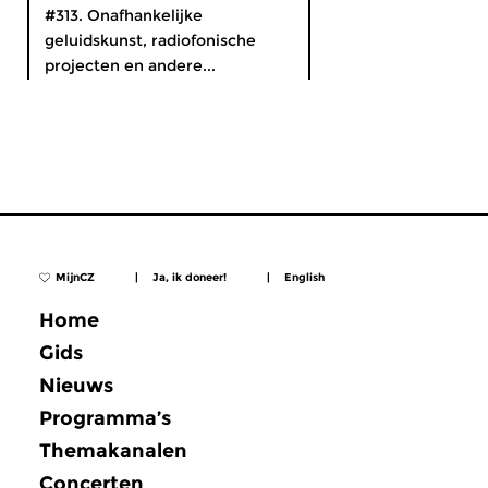
#313. Onafhankelijke
geluidskunst, radiofonische
projecten en andere...
MijnCZ
|
Ja, ik doneer!
|
English
Home
Gids
Nieuws
Programma’s
Themakanalen
Concerten