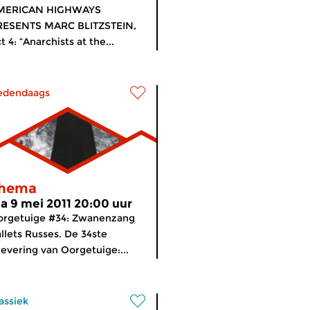
MERICAN HIGHWAYS
RESENTS MARC BLITZSTEIN,
t 4: “Anarchists at the...
edendaags
hema
a 9 mei 2011 20:00 uur
orgetuige #34: Zwanenzang
llets Russes. De 34ste
levering van Oorgetuige:...
assiek