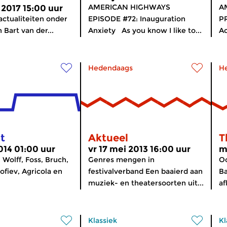
AMERICAN HIGHWAYS
A
 2017 15:00 uur
actualiteiten onder
EPISODE #72: Inauguration
P
 Bart van der...
Anxiety As you know I like to...
Ac
Hedendaags
H
t
Aktueel
T
2014 01:00 uur
vr 17 mei 2013 16:00 uur
m
Wolff, Foss, Bruch,
Genres mengen in
O
ofiev, Agricola en
festivalverband Een baaierd aan
Ba
muziek- en theatersoorten uit...
af
Klassiek
Kl