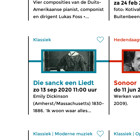
Vier composities van de Duits-
za 24 feb
Amerikaanse pianist, componist
foto: Kotiv
en dirigent Lukas Foss •...
Buitenbeent
Klassiek
Hedendaag
Die sanck een Liedt
Sonoor
zo 13 sep 2020 11:00 uur
do 11 jun
Emily Dickinson
Werken van 
(Amherst/Massachusetts) 1830-
2009).
1886. ‘Ik woon waar alles...
Klassiek
|
Moderne muziek
Klassiek
|
O