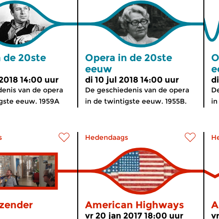
 de 20ste
Opera in de 20ste
O
eeuw
e
 2018 14:00 uur
di 10 jul 2018 14:00 uur
di
enis van de opera
De geschiedenis van de opera
De
igste eeuw. 1959A
in de twintigste eeuw. 1955B.
in
s
Hedendaags
H
zender
American Highways
A
vr 20 jan 2017 18:00 uur
v