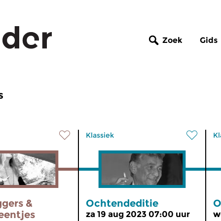
Zoek
Gids
s
Klassiek
Kl
ggers &
Ochtendeditie
O
eentjes
za 19 aug 2023 07:00 uur
w