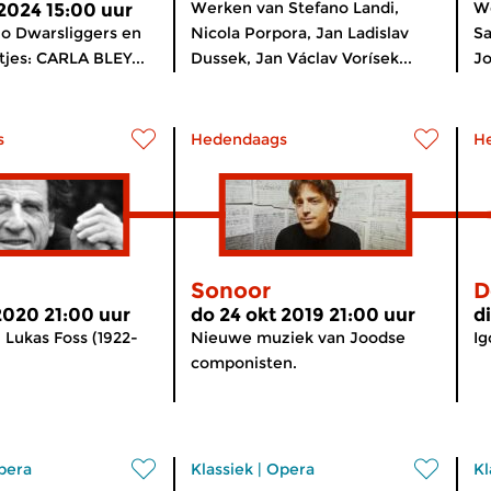
Werken van Stefano Landi,
We
 2024 15:00 uur
alo Dwarsliggers en
Nicola Porpora, Jan Ladislav
Sa
jes: CARLA BLEY...
Dussek, Jan Václav Vorísek...
J
s
Hedendaags
H
Sonoor
D
 2020 21:00 uur
do 24 okt 2019 21:00 uur
d
Lukas Foss (1922-
Nieuwe muziek van Joodse
Ig
componisten.
pera
Klassiek
|
Opera
Kl