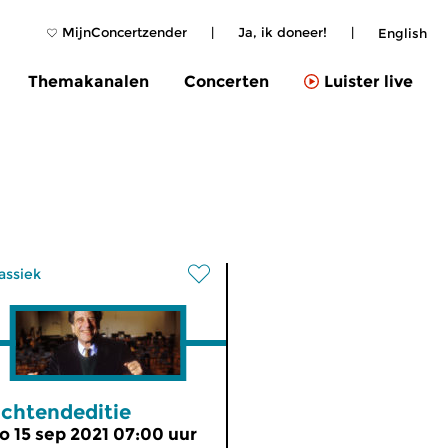
MijnConcertzender
|
Ja, ik doneer!
|
English
Themakanalen
Concerten
Luister live
assiek
chtendeditie
o 15 sep 2021 07:00 uur