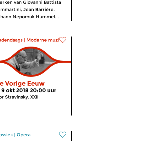
rken van Giovanni Battista
mmartini, Jean Barrière,
ohann Nepomuk Hummel...
edendaags
|
Moderne muziek
e Vorige Eeuw
i 9 okt 2018 20:00 uur
or Stravinsky. XXIII
assiek
|
Opera