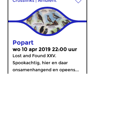
Crosslinks
|
Ambient
Popart
wo 10 apr 2019 22:00 uur
Lost and Found XXV.
Spookachtig, hier en daar
onsamenhangend en opeens...
MijnCZ
|
Ja, ik doneer!
|
English