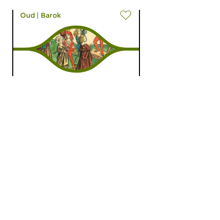
Oud
|
Barok
Early Delights
zo 18 feb 2018 16:00 uur
Een zondags uur met
lekkernijen uit de oude muziek.
Vandaag dans en zang uit de...
Oud
|
Barok