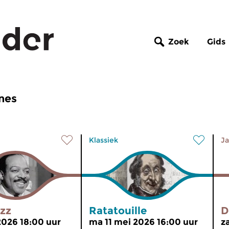
Zoek
Gids
nes
Klassiek
Ja
azz
Ratatouille
D
 2026 18:00 uur
ma 11 mei 2026 16:00 uur
z