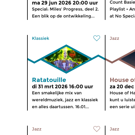
Count Basie 
ma 29 jun 2026 20:00 uur
Special: Miles' Progress, deel 2.
Playlist • 
Een blik op de ontwikkeling...
at No Specia
Klassiek
Jazz
Ratatouille
House o
di 31 mrt 2026 16:00 uur
za 20 dec
Een smakelijke mix van
House of H
wereldmuziek, jazz en klassiek
kunt u luist
en alles daartussen. 16:01...
een serie u
Jazz
Jazz