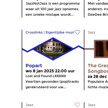
JazzNotJazz is een programma
Met vandaa
waar uit 100 jaar jazz opnames,
anderen: Ir
een unieke mixtape wordt...
DeeDee Brid
Crosslinks
|
Eigentijdse muziek
Jazz
Popart
The Gre
Songbo
wo 8 jan 2025 22:00 uur
Lost and Found LXXXXIII
za 28 dec
Veertien gevonden (pop)tracks
Populaire A
gerekruteerd voor uw...
lichte muzie
Jazz
Jazz