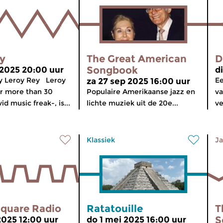
y
The Great American
D
Songbook
 2025 20:00 uur
d
y Leroy Rey Leroy
Ee
za 27 sep 2025 16:00 uur
or more than 30
Populaire Amerikaanse jazz en
va
id music freak-, is...
lichte muziek uit de 20e...
ve
Klassiek
Ja
quare Radio
Ratatouille
T
S
2025 12:00 uur
do 1 mei 2025 16:00 uur