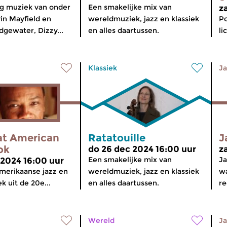
g muziek van onder
Een smakelijke mix van
z
vin Mayfield en
wereldmuziek, jazz en klassiek
Po
gewater, Dizzy...
en alles daartussen.
li
Klassiek
Ja
at American
Ratatouille
J
ok
do 26 dec 2024 16:00 uur
z
Een smakelijke mix van
Ja
 2024 16:00 uur
merikaanse jazz en
wereldmuziek, jazz en klassiek
wa
k uit de 20e...
en alles daartussen.
re
Wereld
Ja