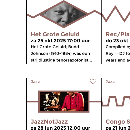
Het Grote Geluid
Rec/Pla
za 25 okt 2025 17:00 uur
do 23 okt
Het Grote Geluid; Budd
Compiled b
Johnson (1910-1984) was een
Rey, – DJ f
strijdlustige tenorsaxofonist...
years and av
Jazz
Jazz
JazzNotJazz
Congo S
za 28 jun 2025 12:00 uur
za 21 jun 