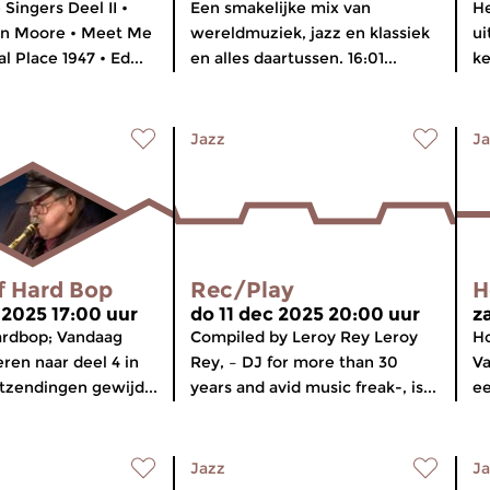
Singers Deel II •
Een smakelijke mix van
He
Ann Moore • Meet Me
wereldmuziek, jazz en klassiek
ui
l Place 1947 • Ed...
en alles daartussen. 16:01...
ke
Jazz
Ja
f Hard Bop
Rec/Play
H
 2025 17:00 uur
do 11 dec 2025 20:00 uur
z
ardbop; Vandaag
Compiled by Leroy Rey Leroy
Ho
eren naar deel 4 in
Rey, – DJ for more than 30
Va
itzendingen gewijd...
years and avid music freak-, is...
ee
Jazz
Ja