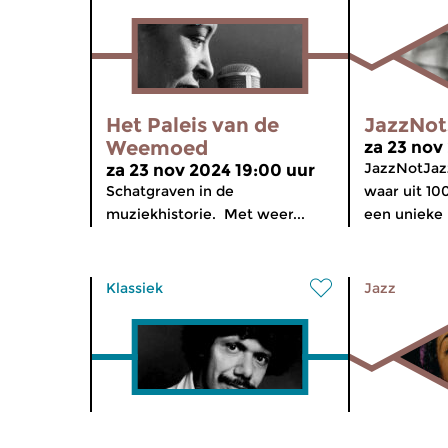
Het Paleis van de
JazzNot
Weemoed
za 23 nov
JazzNotJaz
za 23 nov 2024 19:00 uur
Schatgraven in de
waar uit 10
muziekhistorie. Met weer...
een unieke 
Klassiek
Jazz
Ratatouille
Het Pale