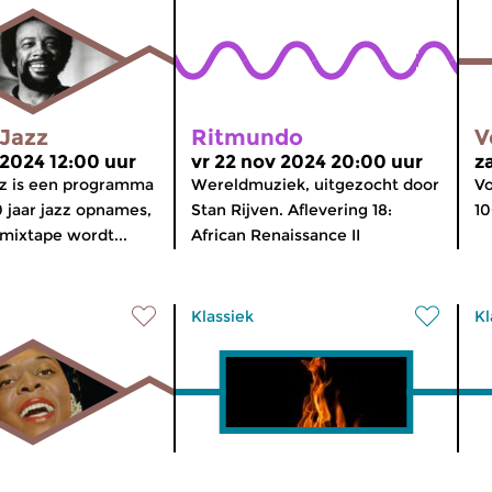
Jazz
Ritmundo
V
 2024 12:00 uur
vr 22 nov 2024 20:00 uur
z
z is een programma
Wereldmuziek, uitgezocht door
Vo
0 jaar jazz opnames,
Stan Rijven. Aflevering 18:
10
mixtape wordt...
African Renaissance II
Klassiek
Kl
is van de
Ratatouille
R