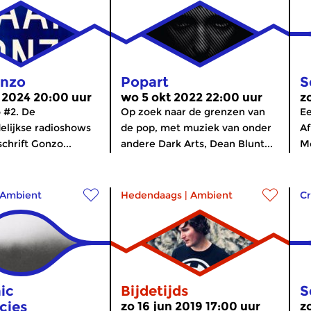
onzo
Popart
S
 2024 20:00 uur
wo 5 okt 2022 22:00 uur
z
 #2. De
Op zoek naar de grenzen van
Ee
lijkse radioshows
de pop, met muziek van onder
Af
schrift Gonzo...
andere Dark Arts, Dean Blunt...
M
Ambient
Hedendaags
|
Ambient
Cr
ic
Bijdetijds
S
cies
zo 16 jun 2019 17:00 uur
z