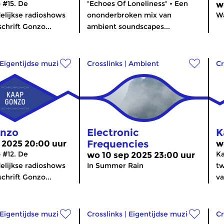
 #15. De
"Echoes Of Loneliness" • Een
w
lijkse radioshows
ononderbroken mix van
W
schrift Gonzo...
ambient soundscapes...
Eigentijdse muziek
Crosslinks
|
Ambient
Cr
onzo
Electronic
K
Frequencies
 2025 20:00 uur
w
 #12. De
Ka
wo 10 sep 2025 23:00 uur
lijkse radioshows
In Summer Rain
tw
schrift Gonzo...
va
Eigentijdse muziek
Crosslinks
|
Eigentijdse muziek
Cr