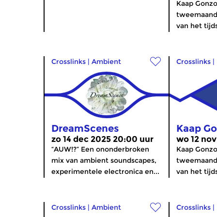
Kaap Gonzo
tweemaande
van het tijd
Crosslinks
|
Ambient
Crosslinks
|
DreamScenes
Kaap G
zo 14 dec 2025 20:00 uur
wo 12 nov
“AUW!?” Een ononderbroken
Kaap Gonzo
mix van ambient soundscapes,
tweemaande
experimentele electronica en...
van het tijd
Crosslinks
|
Ambient
Crosslinks
|