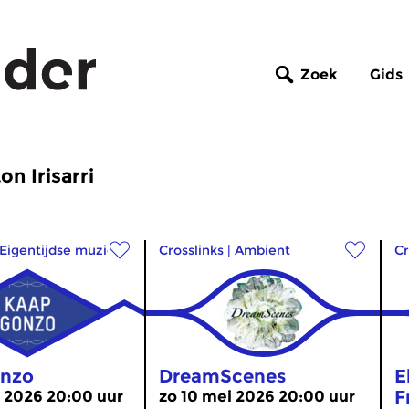
Zoek
Gids
n Irisarri
Eigentijdse muziek
Crosslinks
|
Ambient
Cr
onzo
DreamScenes
E
F
 2026 20:00 uur
zo 10 mei 2026 20:00 uur