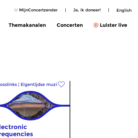
MijnConcertzender
|
Ja, ik doneer!
|
English
Themakanalen
Concerten
Luister live
osslinks
|
Eigentijdse muziek
lectronic
requencies