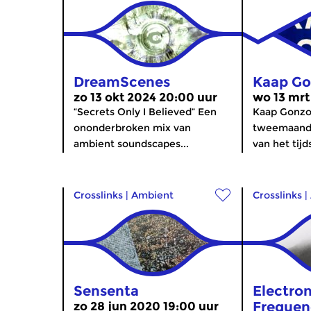
DreamScenes
Kaap G
zo 13 okt 2024 20:00 uur
wo 13 mrt
“Secrets Only I Believed” Een
Kaap Gonzo
ononderbroken mix van
tweemaande
ambient soundscapes...
van het tijd
Crosslinks
|
Ambient
Crosslinks
|
Sensenta
Electron
Frequen
zo 28 jun 2020 19:00 uur