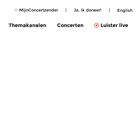
MijnConcertzender
|
Ja, ik doneer!
|
English
Themakanalen
Concerten
Luister live