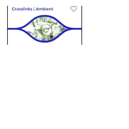
Crosslinks
|
Ambient
DreamScenes
zo 12 apr 2020 20:00 uur
“Stay down below, till this blow
over” Een ononderbroken mix
van ambient soundscapes...
Crosslinks
|
Ambient