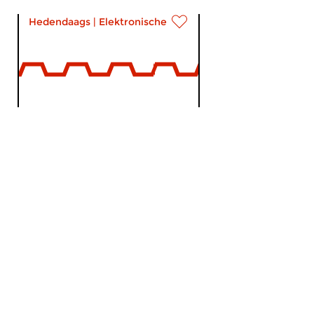
Hedendaags
|
Elektronische muziek
230 Volt
ma 14 apr 2008 22:00 uur
Extract #2. Onlangs deel één
van Extract: portraits of sound
artists, nu dan tijd voor deel...