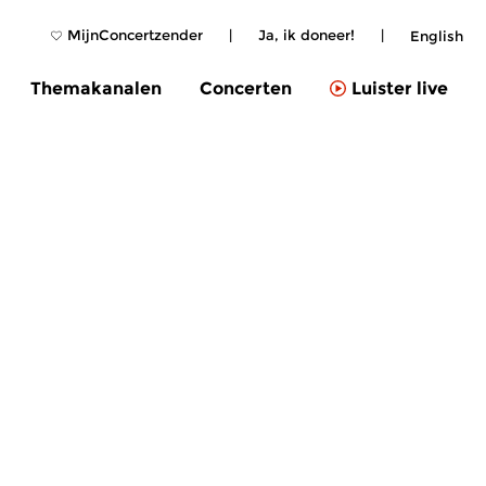
MijnConcertzender
|
Ja, ik doneer!
|
English
Themakanalen
Concerten
Luister live