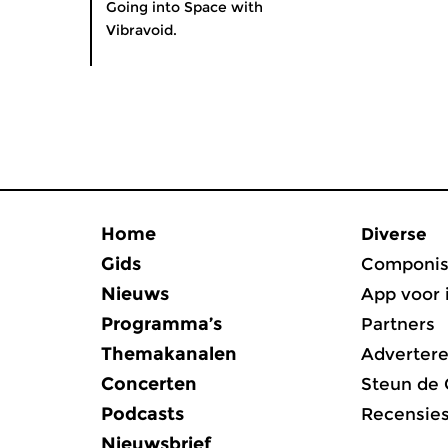
Going into Space with
Vibravoid.
Home
Diverse
Gids
Componis
Nieuws
App voor 
Programma’s
Partners
Themakanalen
Adverter
Concerten
Steun de
Podcasts
Recensie
Nieuwsbrief