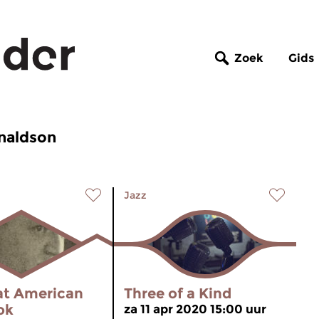
Zoek
Gids
onaldson
Jazz
at American
Three of a Kind
ok
za 11 apr 2020 15:00 uur