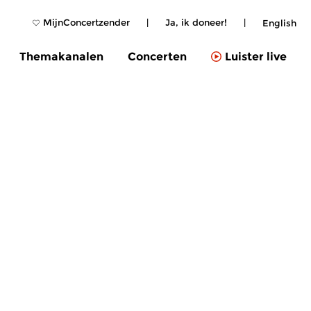
MijnConcertzender
|
Ja, ik doneer!
|
English
Themakanalen
Concerten
Luister live