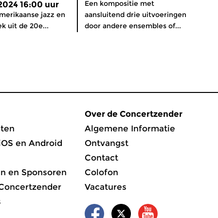
Een kompositie met
 2024 16:00 uur
merikaanse jazz en
aansluitend drie uitvoeringen
k uit de 20e...
door andere ensembles of...
Over de Concertzender
ten
Algemene Informatie
iOS en Android
Ontvangst
Contact
en en Sponsoren
Colofon
 Concertzender
Vacatures
s