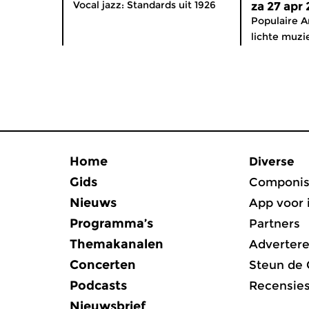
Vocal jazz: Standards uit 1926
za 27 apr
Populaire A
lichte muzie
Home
Diverse
Gids
Componis
Nieuws
App voor 
Programma’s
Partners
Themakanalen
Adverter
Concerten
Steun de
Podcasts
Recensie
Nieuwsbrief