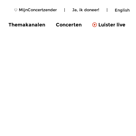
MijnConcertzender
|
Ja, ik doneer!
|
English
Themakanalen
Concerten
Luister live