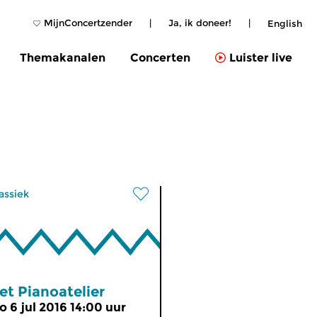
MijnConcertzender
|
Ja, ik doneer!
|
English
Themakanalen
Concerten
Luister live
assiek
et Pianoatelier
o 6 jul 2016 14:00 uur