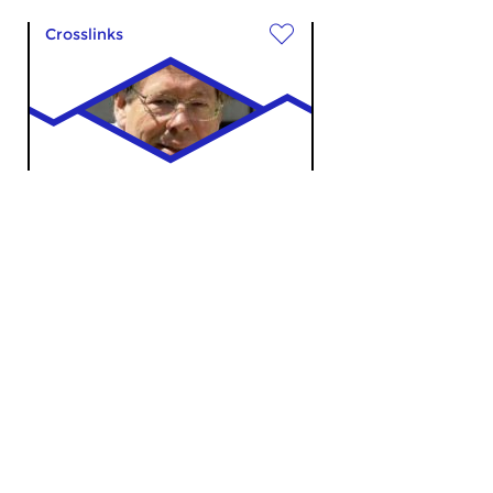
Crosslinks
Chanson
za 17 okt 2020 13:00 uur
La Ligne Rouge, deel 1.
Kunstenaar, arts en
chansonkenner Ignace...
Crosslinks