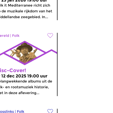
r 23 jan 2026 19:00 uur
lk it Mediterranee richt zich
 de muzikale rijkdom van het
ddellandse zeegebied. In...
ereld
|
Folk
isc-Cover!
r 12 dec 2025 19:00 uur
langwekkende albums uit de
lk- en rootsmuziek historie,
t in deze aflevering...
osslinks
|
Folk