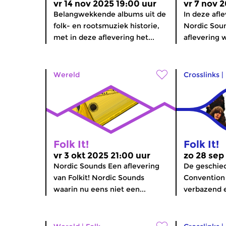
vr 14 nov 2025 19:00 uur
vr 7 nov 
Belangwekkende albums uit de
In deze afle
folk- en rootsmuziek historie,
Nordic Sou
met in deze aflevering het...
aflevering 
Wereld
Crosslinks
|
Folk It!
Folk It!
vr 3 okt 2025 21:00 uur
zo 28 sep
Nordic Sounds Een aflevering
De geschied
van Folkit! Nordic Sounds
Convention i
waarin nu eens niet een...
verbazend e