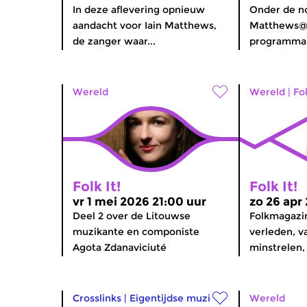
In deze aflevering opnieuw
Onder de 
aandacht voor Iain Matthews,
Matthews@8
de zanger waar...
programmam
Wereld
Wereld
|
Fo
Folk It!
Folk It!
vr 1 mei 2026 21:00 uur
zo 26 apr
Deel 2 over de Litouwse
Folkmagazi
muzikante en componiste
verleden, va
Agota Zdanaviciuté
minstrelen, 
Crosslinks
|
Eigentijdse muziek
Wereld