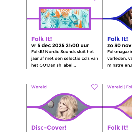
Folk It!
Folk It!
vr 5 dec 2025 21:00 uur
zo 30 nov
FolkIt! Nordic Sounds sluit het
Folkmagazi
jaar af met een selectie cd’s van
verleden, va
het GO’Danish label...
minstrelen.
Wereld
Wereld
|
Fo
Disc-Cover!
Folk It!