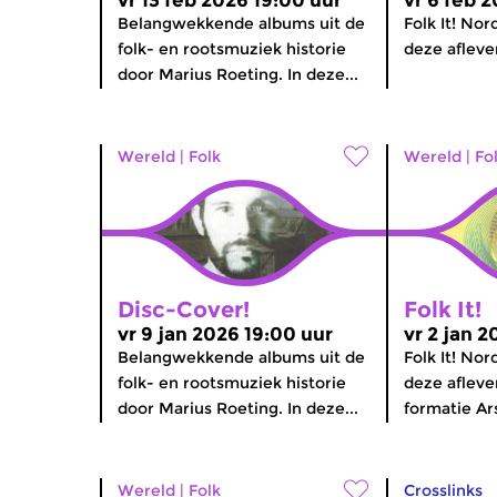
vr 13 feb 2026 19:00 uur
vr 6 feb 
Belangwekkende albums uit de
Folk It! Nor
folk- en rootsmuziek historie
deze afleve
door Marius Roeting. In deze...
Wereld
|
Folk
Wereld
|
Fo
Disc-Cover!
Folk It!
vr 9 jan 2026 19:00 uur
vr 2 jan 2
Belangwekkende albums uit de
Folk It! Nor
folk- en rootsmuziek historie
deze afleve
door Marius Roeting. In deze...
formatie Ars
Wereld
|
Folk
Crosslinks