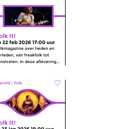
olk It!
o 22 feb 2026 17:00 uur
lkmagazine over heden en
rleden, van freakfolk tot
nstrelen. In deze aflevering...
ereld
|
Folk
olk It!