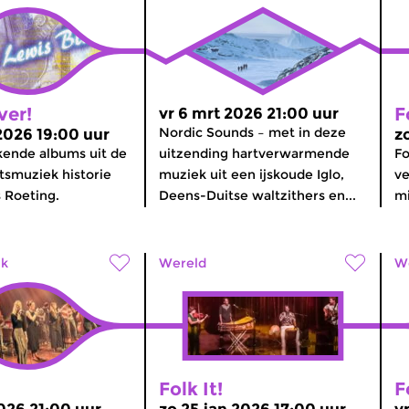
ver!
F
vr 6 mrt 2026 21:00 uur
Nordic Sounds – met in deze
 2026 19:00 uur
z
ende albums uit de
uitzending hartverwarmende
Fo
otsmuziek historie
muziek uit een ijskoude Iglo,
ve
 Roeting.
Deens-Duitse waltzithers en...
mi
lk
Wereld
W
Folk It!
F