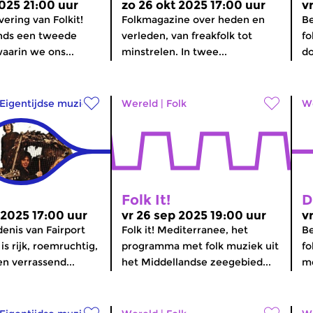
2025 21:00 uur
zo 26 okt 2025 17:00 uur
v
vering van Folkit!
Folkmagazine over heden en
Be
nds een tweede
verleden, van freakfolk tot
fo
waarin we ons...
minstrelen. In twee...
do
Eigentijdse muziek
Wereld
|
Folk
W
Folk It!
D
 2025 17:00 uur
vr 26 sep 2025 19:00 uur
v
enis van Fairport
Folk it! Mediterranee, het
Be
s rijk, roemruchtig,
programma met folk muziek uit
fo
n verrassend...
het Middellandse zeegebied...
me