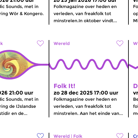
2026 21:00 uur
zo 25 jan 2026 17:00 uur
v
dic Sounds, met in
Folkmagazine over heden en
Fo
ring Wör & Kongero.
verleden, van freakfolk tot
op
minstrelen.In oktober vindt...
Mi
lk
Wereld
W
Folk It!
D
026 21:00 uur
zo 28 dec 2025 17:00 uur
v
dic Sounds, met in
Folkmagazine over heden en
Be
ring de IJslandse
verleden, van freakfolk tot
fo
tidir en de...
minstrelen. Aan het einde van...
me
Wereld
|
Folk
Cr