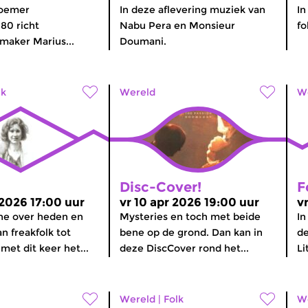
noemer
In deze aflevering muziek van
In
0 richt
Nabu Pera en Monsieur
fo
aker Marius...
Doumani.
lk
Wereld
W
Disc-Cover!
F
 2026 17:00 uur
vr 10 apr 2026 19:00 uur
v
ne over heden en
Mysteries en toch met beide
In
n freakfolk tot
bene op de grond. Dan kan in
de
met dit keer het...
deze DiscCover rond het...
Li
Wereld
|
Folk
W