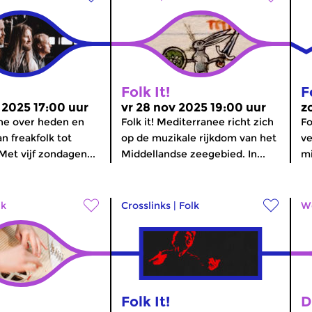
Folk It!
F
 2025 17:00 uur
vr 28 nov 2025 19:00 uur
z
ne over heden en
Folk it! Mediterranee richt zich
Fo
n freakfolk tot
op de muzikale rijkdom van het
ve
Met vijf zondagen...
Middellandse zeegebied. In...
mi
lk
Crosslinks
|
Folk
W
Folk It!
D