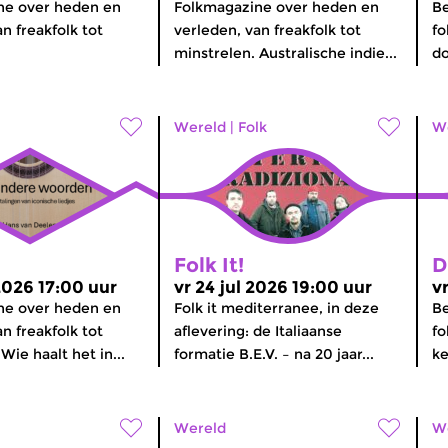
ne over heden en
Folkmagazine over heden en
Be
n freakfolk tot
verleden, van freakfolk tot
fo
minstrelen. Australische indie...
do
Wereld
|
Folk
W
Folk It!
D
2026 17:00 uur
vr 24 jul 2026 19:00 uur
v
ne over heden en
Folk it mediterranee, in deze
Be
n freakfolk tot
aflevering: de Italiaanse
fo
Wie haalt het in...
formatie B.E.V. – na 20 jaar...
ke
Wereld
W