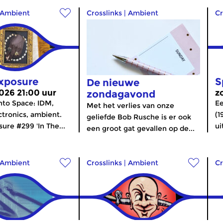
Ambient
Crosslinks
|
Ambient
Cr
xposure
S
De nieuwe
2026 21:00 uur
z
zondagavond
nto Space: IDM,
Ee
Met het verlies van onze
ctronics, ambient.
(1
geliefde Bob Rusche is er ook
ure #299 'In The...
ui
een groot gat gevallen op de...
Ambient
Crosslinks
|
Ambient
Cr