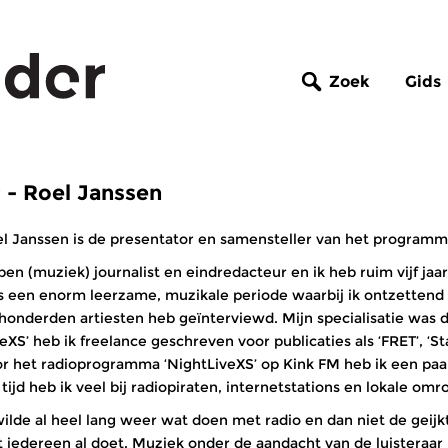
Zoek
Gids
- Roel Janssen
l Janssen is de presentator en samensteller van het programm
 ben (muziek) journalist en eindredacteur en ik heb ruim vijf ja
 een enorm leerzame, muzikale periode waarbij ik ontzettend 
honderden artiesten heb geïnterviewd. Mijn specialisatie was da
veXS’ heb ik freelance geschreven voor publicaties als ‘FRET’, ‘S
r het radioprogramma ‘NightLiveXS’ op Kink FM heb ik een paa
 tijd heb ik veel bij radiopiraten, internetstations en lokale om
wilde al heel lang weer wat doen met radio en dan niet de geij
 iedereen al doet. Muziek onder de aandacht van de luisteraar b