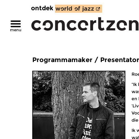
ontdek
Programmamaker / Presentator 
Roe
“Ik
was
en 
‘Li
Voo
die
Ik 
wat