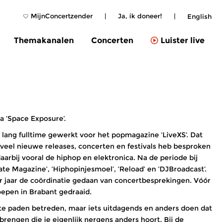
MijnConcertzender
|
Ja, ik doneer!
|
English
Themakanalen
Concerten
Luister live
a ‘Space Exposure’.
ar lang fulltime gewerkt voor het popmagazine ‘LiveXS’. Dat
veel nieuwe releases, concerten en festivals heb besproken
arbij vooral de hiphop en elektronica. Na de periode bij
tate Magazine’, ‘Hiphopinjesmoel’, ‘Reload’ en ‘DJBroadcast’.
r jaar de coördinatie gedaan van concertbesprekingen. Vóór
roepen in Brabant gedraaid.
kte paden betreden, maar iets uitdagends en anders doen dat
rengen die je eigenlijk nergens anders hoort. Bij de