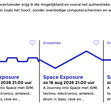
certzender krijg ik die mogelijkheid en vooral het authentieke 
io zoals het hoort, zonder overbodige computerschermen en we
Crosslinks
Cr
xposure
Space Exposure
S
 2026 21:00 uur
zo 16 aug 2026 21:00 uur
z
nto Space met IDM,
A Journey into Space met IDM,
A 
ctronics, ambient,
techno, electronics, ambient,
te
s, rave en...
drum ‘n’ bass, rave en...
dr