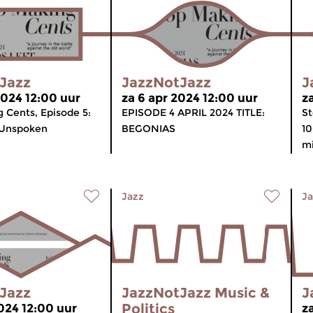
Jazz
JazzNotJazz
J
2024 12:00 uur
za 6 apr 2024 12:00 uur
z
 Cents, Episode 5:
EPISODE 4 APRIL 2024 TITLE:
St
 Unspoken
BEGONIAS
1
mi
Jazz
Ja
Jazz
JazzNotJazz Music &
J
Politics
2024 12:00 uur
z