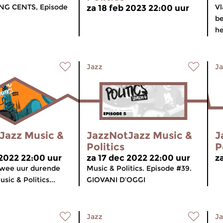
NG CENTS, Episode
Vl
za 18 feb 2023 22:00 uur
be
he
Jazz
Ja
Jazz Music &
JazzNotJazz Music &
J
Politics
P
 2022 22:00 uur
za 17 dec 2022 22:00 uur
z
twee uur durende
Music & Politics. Episode #39.
ic & Politics...
GIOVANI D’OGGI
Jazz
Ja