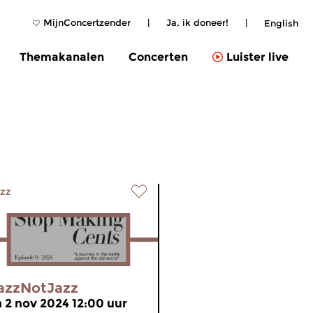
MijnConcertzender
|
Ja, ik doneer!
|
English
Themakanalen
Concerten
Luister live
zz
azzNotJazz
a 2 nov 2024 12:00 uur