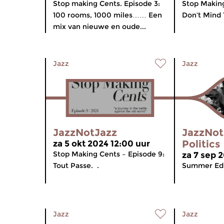
Stop making Cents. Episode 3:
Stop Making
100 rooms, 1000 miles…… Een
Don’t Mind
mix van nieuwe en oude...
Jazz
Jazz
JazzNotJazz
JazzNot
Politics
za 5 okt 2024 12:00 uur
Stop Making Cents – Episode 9:
za 7 sep 
Tout Passe. .
Summer Edi
Jazz
Jazz