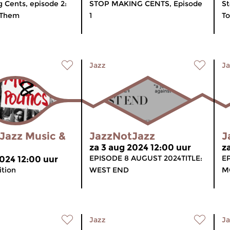
 Cents, episode 2:
STOP MAKING CENTS, Episode
St
 Them
1
To
Jazz
Ja
Jazz Music &
JazzNotJazz
J
za 3 aug 2024 12:00 uur
z
EPISODE 8 AUGUST 2024TITLE:
EP
2024 12:00 uur
tion
WEST END
M
Jazz
Ja