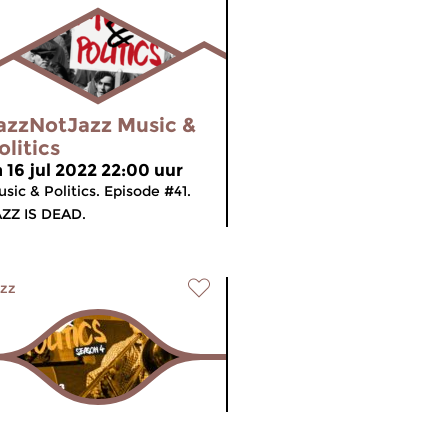
azzNotJazz Music &
olitics
a 16 jul 2022 22:00 uur
sic & Politics. Episode #41.
ZZ IS DEAD.
zz
azzNotJazz Music &
meer info