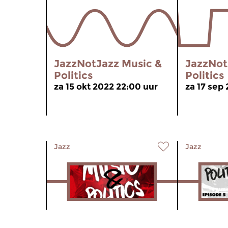
JazzNotJazz Music &
JazzNot
Politics
Politics
za 15 okt 2022 22:00 uur
za 17 sep
Jazz
Jazz
JazzNotJazz Music &
JazzNot