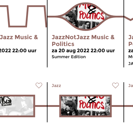
Jazz Music &
JazzNotJazz Music &
J
Politics
P
 2022 22:00 uur
za 20 aug 2022 22:00 uur
z
Summer Edition
Mu
JA
Jazz
Ja
Jazz Music &
JazzNotJazz Music &
J