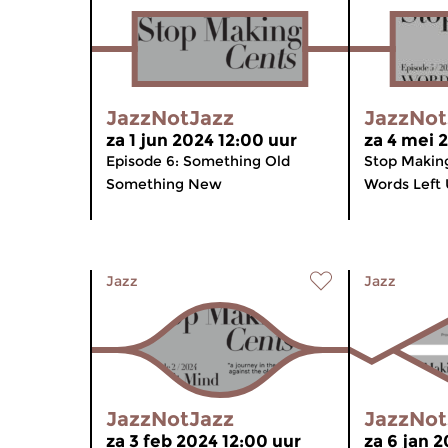
JazzNotJazz
JazzNot
za 1 jun 2024 12:00 uur
za 4 mei 
Episode 6: Something Old
Stop Making
Something New
Words Left
Jazz
Jazz
JazzNotJazz
JazzNot
za 3 feb 2024 12:00 uur
za 6 jan 