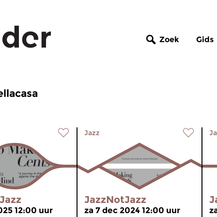
Zoek
Gids
ellacasa
Jazz
Ja
Jazz
JazzNotJazz
J
025 12:00 uur
za 7 dec 2024 12:00 uur
z