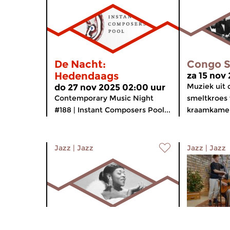
De Nacht:
Congo S
Hedendaags
za 15 nov
Muziek uit 
do 27 nov 2025 02:00 uur
Contemporary Music Night
smeltkroes 
#188 | Instant Composers Pool...
kraamkamer 
Jazz
|
Jazz
Jazz
|
Jazz
Congo Square Radio
Pocket 