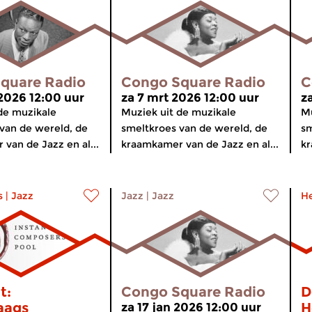
quare Radio
Congo Square Radio
C
 2026 12:00 uur
za 7 mrt 2026 12:00 uur
z
de muzikale
Muziek uit de muzikale
Mu
van de wereld, de
smeltkroes van de wereld, de
sm
van de Jazz en al...
kraamkamer van de Jazz en al...
kr
s
|
Jazz
Jazz
|
Jazz
H
t:
Congo Square Radio
D
aags
H
za 17 jan 2026 12:00 uur