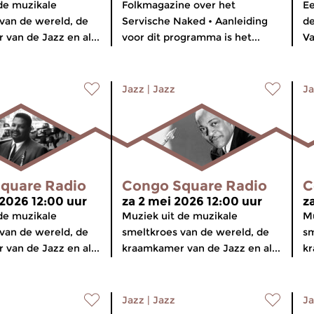
de muzikale
Folkmagazine over het
Ee
van de wereld, de
Servische Naked • Aanleiding
de
van de Jazz en al...
voor dit programma is het...
Va
Jazz
|
Jazz
Ja
quare Radio
Congo Square Radio
C
 2026 12:00 uur
za 2 mei 2026 12:00 uur
z
de muzikale
Muziek uit de muzikale
Mu
van de wereld, de
smeltkroes van de wereld, de
sm
van de Jazz en al...
kraamkamer van de Jazz en al...
kr
Jazz
|
Jazz
Ja