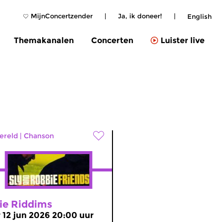
MijnConcertzender
|
Ja, ik doneer!
|
English
Themakanalen
Concerten
Luister live
ereld
|
Chanson
rie Riddims
r 12 jun 2026 20:00 uur