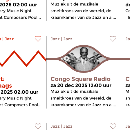
Muziek uit de muzikale
 2026 02:00 uur
d
ry Music Night
smeltkroes van de wereld, de
Co
ant Composers Pool...
kraamkamer van de Jazz en al...
| 
s
|
Jazz
Jazz
|
Jazz
Ja
t:
Congo Square Radio
C
aags
za 20 dec 2025 12:00 uur
z
Muziek uit de muzikale
Mu
 2025 02:00 uur
ry Music Night
smeltkroes van de wereld, de
sm
ant Composers Pool...
kraamkamer van de Jazz en al...
kr
Jazz
|
Jazz
Ja