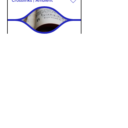
Crosslinks
|
Ambient
Sensenta
zo 27 dec 2020 19:00 uur
Een muzikaal vervolgverhaal.
Aflevering 225: In Memoriam.
Voor degenen die ons in 2020...
Algemeen
|
Oud
Online Festival Oude