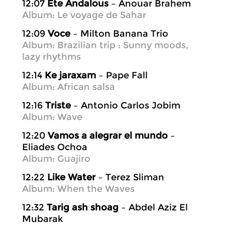
12:07
Ete Andalous
– Anouar Brahem
Album: Le voyage de Sahar
12:09
Voce
– Milton Banana Trio
Album: Brazilian trip : Sunny moods,
lazy rhythms
12:14
Ke jaraxam
– Pape Fall
Album: African salsa
12:16
Triste
– Antonio Carlos Jobim
Album: Wave
12:20
Vamos a alegrar el mundo
–
Eliades Ochoa
Album: Guajiro
12:22
Like Water
– Terez Sliman
Album: When the Waves
12:32
Tarig ash shoag
– Abdel Aziz El
Mubarak