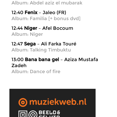
Album: Abdel aziz el mubarak
12:40
Fenix
– Jaleo (FR)
Album: Familia [+ bonus dvd]
12:44
Niger
– Afel Bocoum
Album: Niger
12:47
Sega
– Ali Farka Touré
Album: Talking Timbuktu
13:00
Bana bana gel
– Aziza Mustafa
Zadeh
Album: Dance of fire