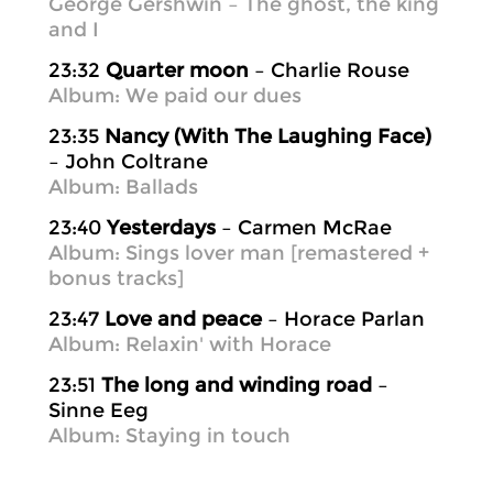
George Gershwin – The ghost, the king
and I
23:32
Quarter moon
– Charlie Rouse
Album: We paid our dues
23:35
Nancy (With The Laughing Face)
– John Coltrane
Album: Ballads
23:40
Yesterdays
– Carmen McRae
Album: Sings lover man [remastered +
bonus tracks]
23:47
Love and peace
– Horace Parlan
Album: Relaxin' with Horace
23:51
The long and winding road
–
Sinne Eeg
Album: Staying in touch