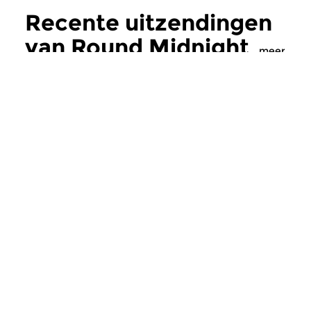
Recente uitzendingen
van Round Midnight
meer
Jazz
Jazz
Round Midnight
Round Midnig
vr 7 aug 2026 23:00 uur
do 6 aug 2026 23
Ontspan en droom weg bij de
Ontspan en droom we
meest ontspannende
meest ontspannend
jazzmuziek. 'Round Midnight'...
jazzmuziek. 'Round Mi
Meer van