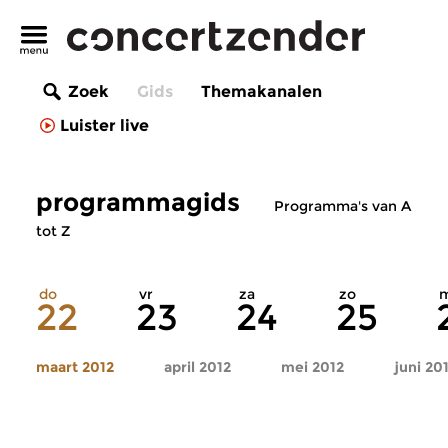
Zoek
Gids
Themakanalen
Luister live
programmagids
Programma's van A
tot Z
do
vr
za
zo
22
23
24
25
maart 2012
april 2012
mei 2012
juni 20