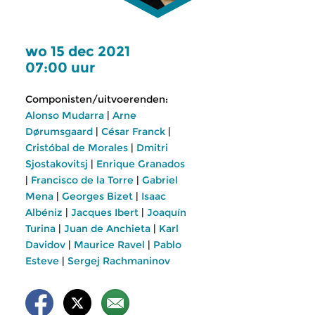
wo 15 dec 2021
07:00 uur
Componisten/uitvoerenden:
Alonso Mudarra
|
Arne
Dørumsgaard
|
César Franck
|
Cristóbal de Morales
|
Dmitri
Sjostakovitsj
|
Enrique Granados
|
Francisco de la Torre
|
Gabriel
Mena
|
Georges Bizet
|
Isaac
Albéniz
|
Jacques Ibert
|
Joaquín
Turina
|
Juan de Anchieta
|
Karl
Davidov
|
Maurice Ravel
|
Pablo
Esteve
|
Sergej Rachmaninov