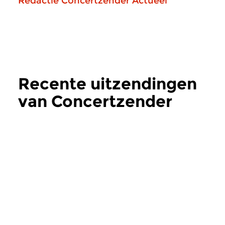
Redactie Concertzender Actueel
Recente uitzendingen
van Concertzender
Actueel
meer
Hedendaags
Hedendaags
Concertzender
Concertzende
Actueel
Actueel