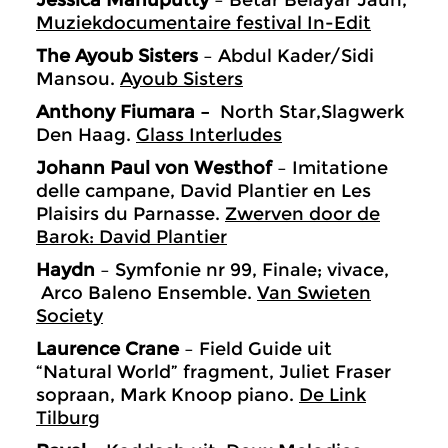
Jessica Manuputty
– Betar Belayar Jauh,
Muziekdocumentaire festival In-Edit
The Ayoub Sisters
– Abdul Kader/Sidi
Mansou.
Ayoub Sisters
Anthony Fiumara –
North Star,Slagwerk
Den Haag.
Glass Interludes
Johann Paul von Westhof
– Imitatione
delle campane, David Plantier en Les
Plaisirs du Parnasse.
Zwerven door de
Barok: David Plantier
Haydn
– Symfonie nr 99, Finale; vivace,
Arco Baleno Ensemble.
Van Swieten
Society
Laurence Crane
– Field Guide uit
“Natural World” fragment, Juliet Fraser
sopraan, Mark Knoop piano.
De Link
Tilburg