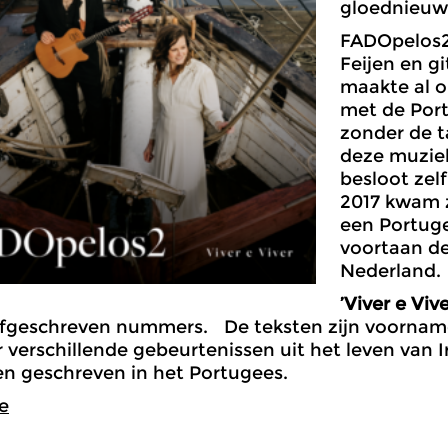
gloednieu
FADOpelos2 
Feijen en gi
maakte al o
met de Port
zonder de t
deze muziek
besloot zelf
2017 kwam z
een Portuge
voortaan de
Nederland.
’Viver e Vive
lfgeschreven nummers. De teksten zijn voorname
 verschillende gebeurtenissen uit het leven van Ir
en geschreven in het Portugees.
e