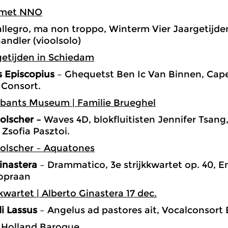
 met NNO
allegro, ma non troppo, Winterm Vier Jaargetijden
andler (vioolsolo)
getijden in Schiedam
 Episcopius
– Ghequetst Ben Ic Van Binnen, Capel
 Consort.
bants Museum | Familie Brueghel
olscher –
Waves 4D, blokfluitisten Jennifer Tsang
Zsofia Pasztoi.
Holscher – Aquatones
inastera
– Drammatico, 3e strijkkwartet op. 40, En
sopraan
kwartet | Alberto Ginastera 17 dec.
i Lassus
– Angelus ad pastores ait, Vocalconsort B
 Holland Baroque