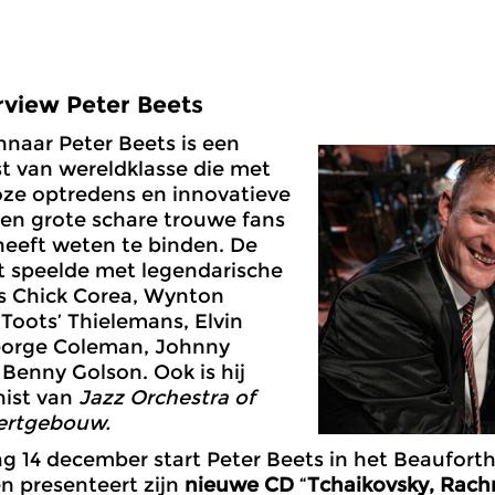
rview Peter Beets
naar Peter Beets is een
st van wereldklasse die met
uoze optredens en innovatieve
en grote schare trouwe fans
heeft weten te binden. De
t speelde met legendarische
s Chick Corea, Wynton
‘Toots’ Thielemans, Elvin
eorge Coleman, Johnny
n Benny Golson. Ook is hij
nist van
Jazz Orchestra of
ertgebouw.
 14 december start Peter Beets in het Beauforthu
n presenteert zijn
nieuwe CD
“
Tchaikovsky, Rach