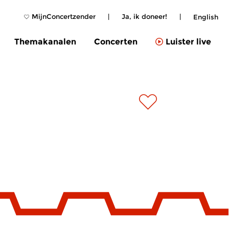
MijnConcertzender
|
Ja, ik doneer!
|
English
Themakanalen
Concerten
Luister live