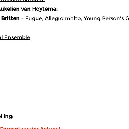
ukelien van Hoytema:
 Britten
– Fugue, Allegro molto, Young Person’s 
al Ensemble
ling:
 Concertzender Actueel