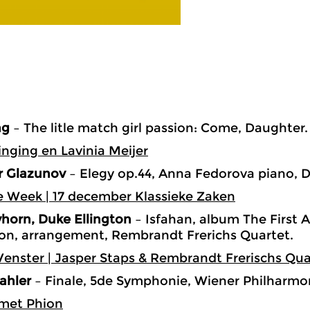
ng
– The litle match girl passion: Come, Daughter.
inging en Lavinia Meijer
r Glazunov
– Elegy op.44, Anna Fedorova piano, 
 Week | 17 december Klassieke Zaken
ayhorn, Duke Ellington
– Isfahan, album The First A
on, arrangement, Rembrandt Frerichs Quartet.
enster | Jasper Staps & Rembrandt Frerischs Qua
ahler
– Finale, 5de Symphonie, Wiener Philharmoni
 met Phion