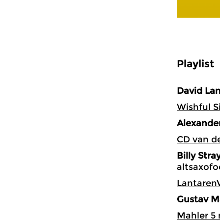
Playlist
David La
Wishful S
Alexande
CD van de
Billy Str
altsaxofo
LantarenV
Gustav M
Mahler 5