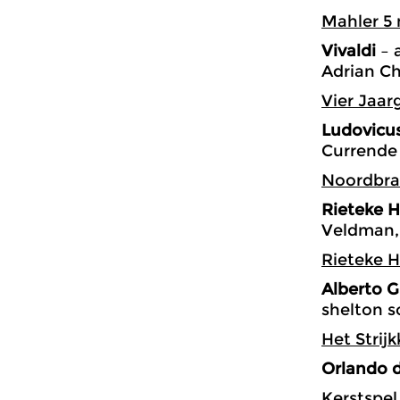
Mahler 5
Vivaldi
– 
Adrian Ch
Vier Jaar
Ludovicus
Currende
Noordbra
Rieteke H
Veldman, 
Rieteke 
Alberto G
shelton 
Het Strijk
Orlando d
Kerstspel