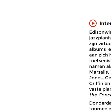
Inte
Edisonwin
jazzpiani
zijn virt
albums e
aan zich 
toetsenis
namen al
Marsalis, 
Jones, G
Griffin e
vaste pia
the Conc
Donderdag
tournee e