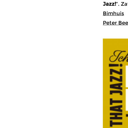
Jazz!
“. Z
Bimhuis
Peter Bee