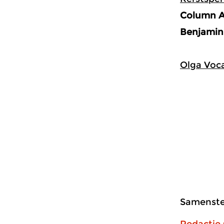
Column A
Benjamin
Olga Voc
Samenstel
Redactie