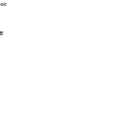
sic
t
!