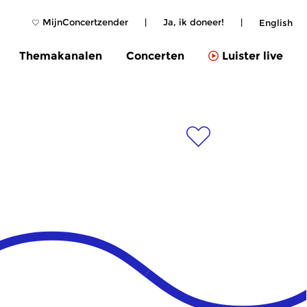
MijnConcertzender
|
Ja, ik doneer!
|
English
Themakanalen
Concerten
Luister live