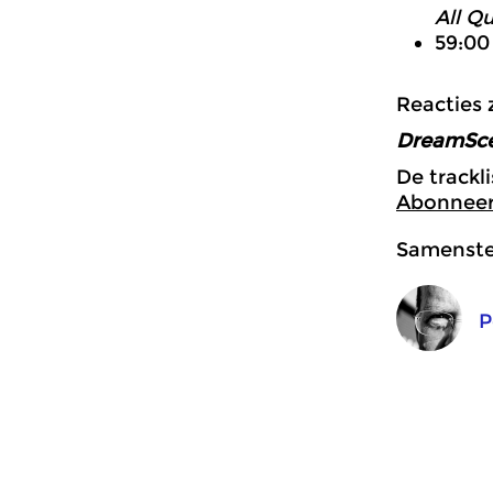
All Q
59:0
Reacties 
DreamSc
De trackl
Abonneer 
Samenstel
P