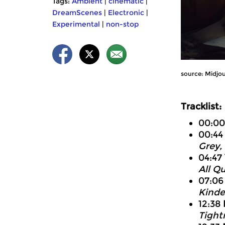
Tags:
Ambient
|
cinematic
|
DreamScenes
|
Electronic
|
Experimental
|
non-stop
source: Midjo
Tracklist:
00:0
00:4
Grey,
04:47
All Q
07:0
Kinde
12:38
Tight