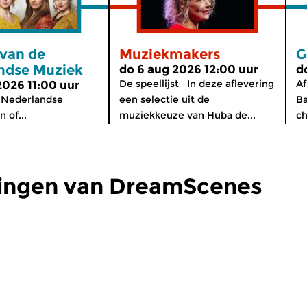
 van de
Muziekmakers
G
ndse Muziek
do 6 aug 2026 12:00 uur
d
De speellijst In deze aflevering
Af
2026 11:00 uur
 Nederlandse
een selectie uit de
B
 of...
muziekkeuze van Huba de...
ch
dingen van DreamScenes