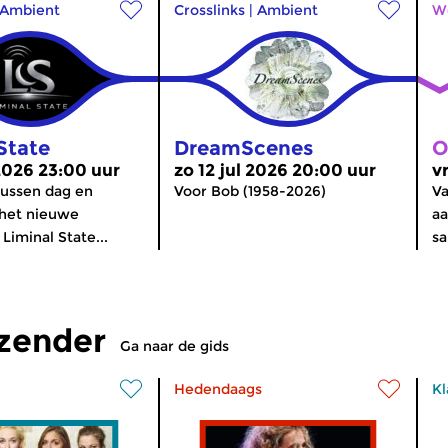
Ambient
Crosslinks
|
Ambient
W
State
DreamScenes
O
 2026 23:00 uur
zo 12 jul 2026 20:00 uur
v
ussen dag en
Voor Bob (1958-2026)
Va
het nieuwe
aa
iminal State...
sa
tzender
Ga naar de gids
Hedendaags
Kl