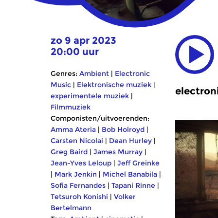
zo 9 apr 2023
20:00 uur
Genres:
Ambient
|
Electronic
Music
|
Elektronische muziek
|
electron
experimentele muziek
|
Filmmuziek
Componisten/uitvoerenden:
Amma Ateria
|
Bob Holroyd
|
Carsten Nicolai
|
Dean Hurley
|
Greg Baird
|
James Murray
|
Jean-Yves Leloup
|
Jeff Greinke
|
Mark Jenkin
|
Michel Banabila
|
Sofia Fernandes
|
Tapani Rinne
|
Tetsuroh Konishi
|
Volker
Bertelmann