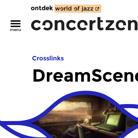
ontdek
Crosslinks
DreamScen