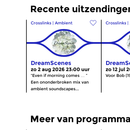
Recente uitzending
Crosslinks
|
Ambient
Crosslinks
|
DreamScenes
DreamS
zo 2 aug 2026 23:00 uur
zo 12 jul
“Even if morning comes … ”
Voor Bob (1
Een ononderbroken mix van
ambient soundscapes...
Meer van programma