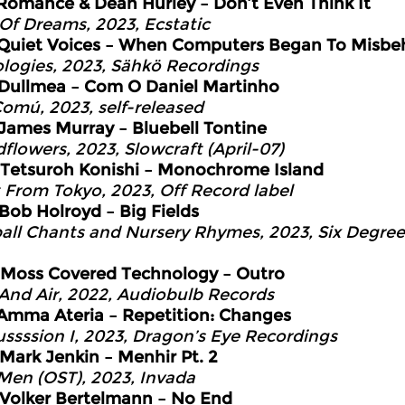
Romance & Dean Hurley – Don’t Even Think It
 Of Dreams, 2023, Ecstatic
Quiet Voices – When Computers Began To Misbe
logies, 2023, Sähkö Recordings
Dullmea – Com O Daniel Martinho
Comú, 2023, self-released
James Murray – Bluebell Tontine
flowers, 2023, Slowcraft (April-07)
Tetsuroh Konishi – Monochrome Island
t From Tokyo, 2023, Off Record label
Bob Holroyd – Big Fields
all Chants and Nursery Rhymes, 2023, Six Degree
Moss Covered Technology – Outro
 And Air, 2022, Audiobulb Records
Amma Ateria – Repetition: Changes
ssssion I, 2023, Dragon’s Eye Recordings
Mark Jenkin – Menhir Pt. 2
Men (OST), 2023, Invada
Volker Bertelmann – No End