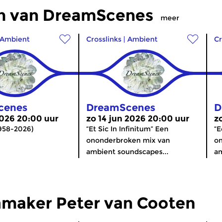
en van DreamScenes
meer
Ambient
Crosslinks
|
Ambient
Cr
cenes
DreamScenes
D
 2026 20:00 uur
zo 14 jun 2026 20:00 uur
z
958-2026)
“Et Sic In Infinitum” Een
“E
ononderbroken mix van
o
ambient soundscapes...
am
maker Peter van Cooten