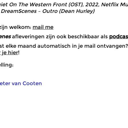
uiet On The Western Front (OST), 2022, Netflix Mu
0
DreamScenes – Outro (Dean Hurley)
zijn welkom:
mail me
enes
afleveringen zijn ook beschikbaar als
podcas
ist elke maand automatisch in je mail ontvangen?
je hier
!
ling:
eter van Cooten