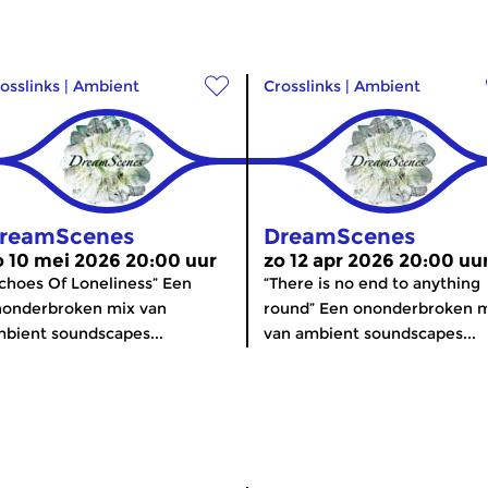
osslinks
|
Ambient
Crosslinks
|
Ambient
reamScenes
DreamScenes
o 10 mei 2026 20:00 uur
zo 12 apr 2026 20:00 uu
choes Of Loneliness” Een
“There is no end to anything
nonderbroken mix van
round” Een ononderbroken 
bient soundscapes...
van ambient soundscapes...