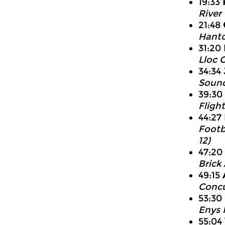
19:33
River
21:48
Hanto
31:20
Lloc 
34:34
Sound
39:30
Fligh
44:27
Footb
12)
47:20
Brick
49:15
Concu
53:30
Enys 
55:04