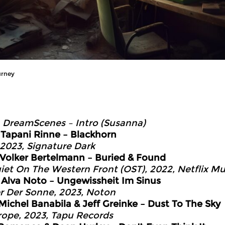
urney
0
DreamScenes – Intro (Susanna)
4
Tapani Rinne – Blackhorn
 2023, Signature Dark
Volker Bertelmann – Buried & Found
uiet On The Western Front (OST), 2022, Netflix Mu
6
Alva Noto – Ungewissheit Im Sinus
r Der Sonne, 2023, Noton
Michel Banabila & Jeff Greinke – Dust To The Sky
rope, 2023, Tapu Records