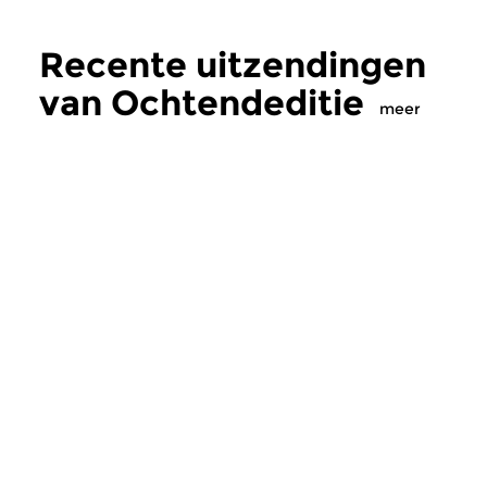
Recente uitzendingen
van Ochtendeditie
meer
Klassiek
Klassiek
Ochtendeditie
Ochtendeditie
zo 2 aug 2026 07:00 uur
za 1 aug 2026 07:
Werken van Johann Adolf
Werken van Alessan
Hasse, Anoniem, Johann
Scarlatti, Johann Ku
Christoph Pepusch...
Johann Friedrich Fasc