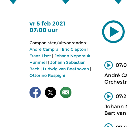
vr 5 feb 2021
07:00 uur
Componisten/uitvoerenden:
André Campra
|
Eric Clapton
|
Franz Liszt
|
Johann Nepomuk
Hummel
|
Johann Sebastian
07:0
Bach
|
Ludwig van Beethoven
|
André C
Ottorino Respighi
Orchestr
07:2
Johann
Bart van