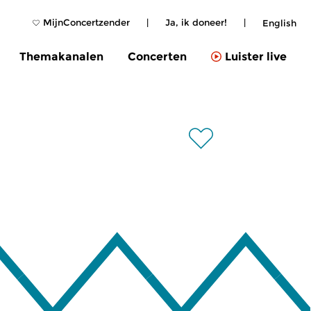
MijnConcertzender
|
Ja, ik doneer!
|
English
Themakanalen
Concerten
Luister live