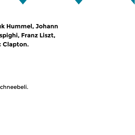
uk Hummel, Johann
pighi, Franz Liszt,
c Clapton.
Schneebeli.