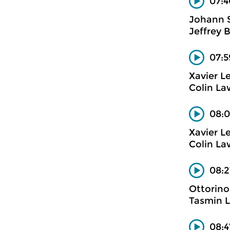
07:4
Johann 
Jeffrey B
07:5
Xavier L
Colin Law
08:0
Xavier L
Colin Law
08:2
Ottorino
Tasmin Li
08:4