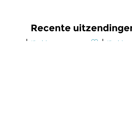
Recente uitzendinge
Klassiek
Klassiek
Ochtendeditie
Ochtend
zo 2 aug 2026 07:00 uur
za 1 aug 
Werken van Johann Adolf
Werken van
Hasse, Anoniem, Johann
Scarlatti, 
Christoph Pepusch...
Johann Fried