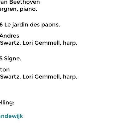
van Beethoven
ergren, piano.
6 Le jardin des paons.
 Andres
 Swartz, Lori Gemmell, harp.
5 Signe.
pton
 Swartz, Lori Gemmell, harp.
ling:
andewijk