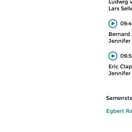
Ludwig 
Lars Sell
09:4
Bernard
Jennifer
09:5
Eric Cla
Jennifer
Samenstel
Egbert R