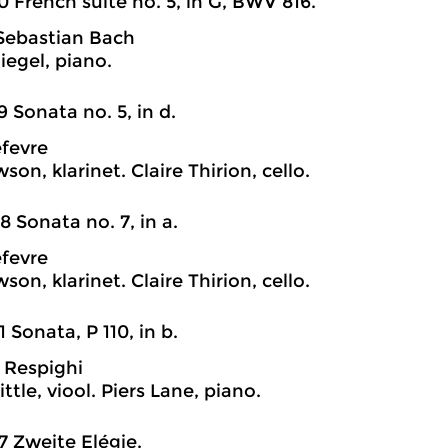
0 French suite no. 5, in G, BWV 816.
Sebastian Bach
iegel, piano.
9 Sonata no. 5, in d.
efevre
son, klarinet. Claire Thirion, cello.
8 Sonata no. 7, in a.
efevre
son, klarinet. Claire Thirion, cello.
1 Sonata, P 110, in b.
 Respighi
ttle, viool. Piers Lane, piano.
7 Zweite Elégie.