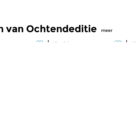
n van Ochtendeditie
meer
Klassiek
Kl
editie
Ochtendeditie
O
2026 07:00 uur
vr 31 jul 2026 07:00 uur
d
 Alessandro
Werken van Johann Philipp
We
Johann Kuhnau,
Krieger, Johann Heinrich
Kr
rich Fasch, Jan...
Schmelzer, François-Joseph...
Lo