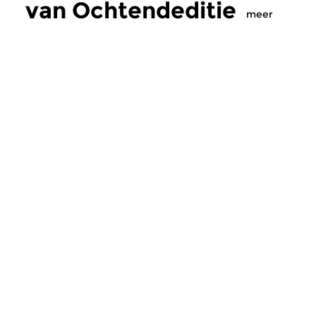
van Ochtendeditie
meer
Klassiek
Klassiek
Ochtendeditie
Ochtendeditie
zo 2 aug 2026 07:00 uur
za 1 aug 2026 07:
Werken van Johann Adolf
Werken van Alessan
Hasse, Anoniem, Johann
Scarlatti, Johann Ku
Christoph Pepusch...
Johann Friedrich Fasc
Meer van
programmamaker