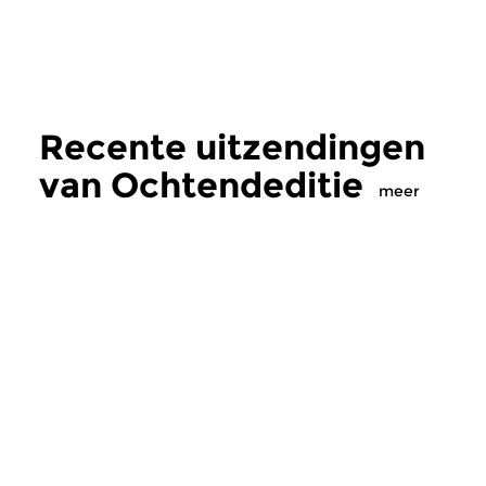
Recente uitzendingen
van Ochtendeditie
meer
Klassiek
Klassiek
Ochtendeditie
Ochtendeditie
zo 2 aug 2026 07:00 uur
za 1 aug 2026 07:
Werken van Johann Adolf
Werken van Alessan
Hasse, Anoniem, Johann
Scarlatti, Johann Ku
Christoph Pepusch...
Johann Friedrich Fasc