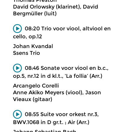
Thomas Preston
David Orlowsky (klarinet), David
Bergmüller (luit)
08:20 Trio voor viool, altviool en
cello, op.12
Johan Kvandal
Ssens Trio
08:46 Sonate voor viool en b.c.,
op.5, nr.12 in d kl.t., ‘La follia’ (Arr.)
Arcangelo Corelli
Anne Akiko Meyers (viool), Jason
Vieaux (gitaar)
08:55 Suite voor orkest nr.3,
BWV.1068 in D gr.t. ; Air (Arr.)
Johann Sebastian Bach