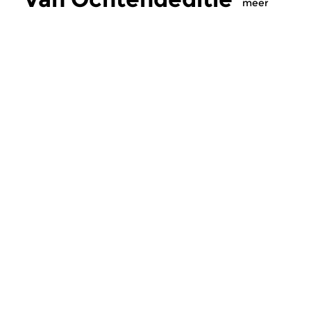
meer
Klassiek
Klassiek
Ochtendeditie
Ochtendeditie
zo 2 aug 2026 07:00 uur
za 1 aug 2026 07:
Werken van Johann Adolf
Werken van Alessan
Hasse, Anoniem, Johann
Scarlatti, Johann Ku
Christoph Pepusch...
Johann Friedrich Fasc
Meer van
programmamaker Sem
de Jongh