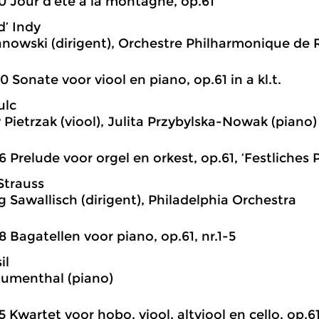
0 Jour d’été à la montagne, op.61
d’ Indy
nowski (dirigent), Orchestre Philharmonique de 
0 Sonate voor viool en piano, op.61 in a kl.t.
ulc
 Pietrzak (viool), Julita Przybylska-Nowak (piano)
6 Prelude voor orgel en orkest, op.61, ‘Festliches
Strauss
 Sawallisch (dirigent), Philadelphia Orchestra
8 Bagatellen voor piano, op.61, nr.1-5
il
lumenthal (piano)
5 Kwartet voor hobo, viool, altviool en cello, op.6