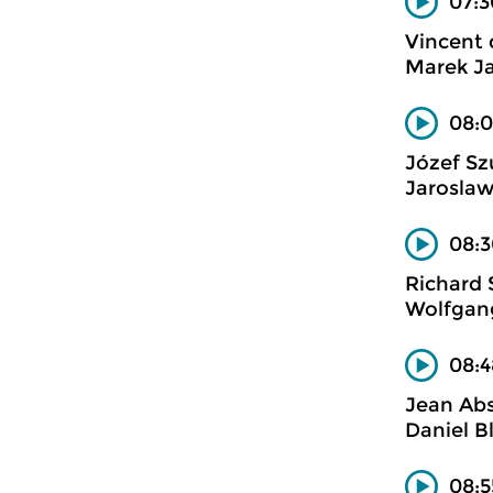
07:3
Vincent 
Marek Ja
08:0
Józef Sz
Jaroslaw
08:3
Richard 
Wolfgang
08:4
Jean Abs
Daniel B
08:5