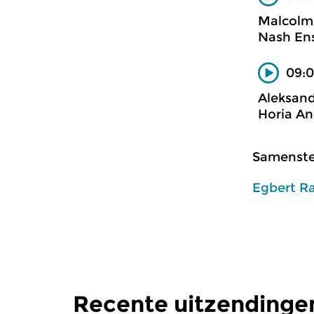
Malcolm
Nash En
09:0
Aleksan
Horia An
Samenstel
Egbert R
Recente uitzendinge