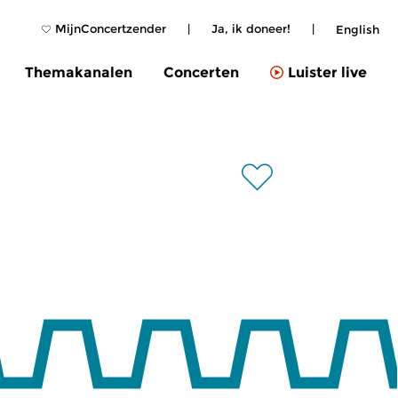
MijnConcertzender
|
Ja, ik doneer!
|
English
Themakanalen
Concerten
Luister live