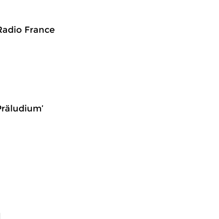
Radio France
 Präludium’
1