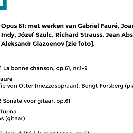
Opus 61: met werken van Gabriel Fauré, Joaq
Indy, Józef Szulc, Richard Strauss, Jean Abs
Aleksandr Glazoenov [zie foto].
1 La bonne chanson, op.61, nr.1-9
Fauré
ie von Otter (mezzosopraan), Bengt Forsberg (pi
8 Sonate voor gitaar, op.61
Turina
as (gitaar)