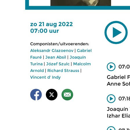
zo 21 aug 2022
07:00 uur
Componisten/uitvoerenden:
Aleksandr Glazoenov
|
Gabriel
Fauré
|
Jean Absil
|
Joaquín
Turina
|
Józef Szulc
|
Malcolm
07:0
Arnold
|
Richard Strauss
|
Gabriel 
Vincent d' Indy
Anne Sof
07:1
Joaquín 
Izhar Eli