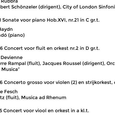
 Rubbra
ert Schönzeler (dirigent), City of London Sinfon
1 Sonate voor piano Hob.XVI, nr.21 in C gr.t.
Haydn
dó (piano)
6 Concert voor fluit en orkest nr.2 in D gr.t.
 Devienne
rre Rampal (fluit), Jacques Roussel (dirigent), O
 Musica”
6 Concerto grosso voor violen (2) en strijkorkest, op
e Fesch
z (fluit), Musica ad Rhenum
5 Concert voor viool en orkest in a kl.t.