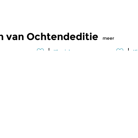
n van Ochtendeditie
meer
Klassiek
Kl
editie
Ochtendeditie
O
2026 07:00 uur
vr 31 jul 2026 07:00 uur
d
 Alessandro
Werken van Johann Philipp
We
Johann Kuhnau,
Krieger, Johann Heinrich
Kr
rich Fasch, Jan...
Schmelzer, François-Joseph...
Lo