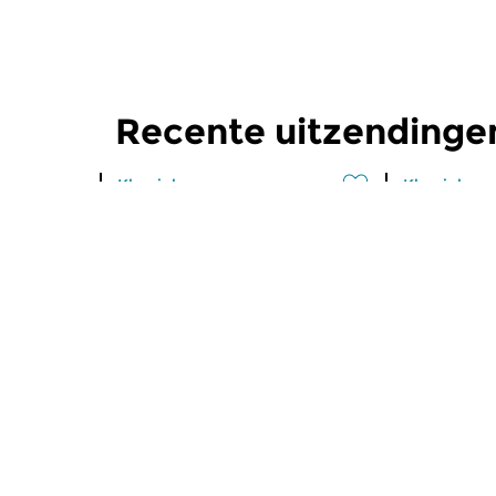
Recente uitzendinge
Klassiek
Klassiek
Ochtendeditie
Ochtend
zo 2 aug 2026 07:00 uur
za 1 aug 
Werken van Johann Adolf
Werken van
Hasse, Anoniem, Johann
Scarlatti, 
Christoph Pepusch...
Johann Fried