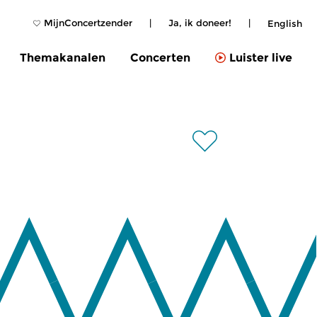
MijnConcertzender
|
Ja, ik doneer!
|
English
Themakanalen
Concerten
Luister live