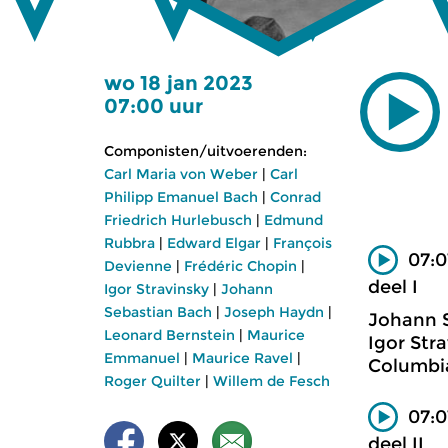
wo 18 jan 2023
07:00 uur
Componisten/uitvoerenden:
Carl Maria von Weber
|
Carl
Philipp Emanuel Bach
|
Conrad
Friedrich Hurlebusch
|
Edmund
Rubbra
|
Edward Elgar
|
François
07:0
Devienne
|
Frédéric Chopin
|
deel I
Igor Stravinsky
|
Johann
Sebastian Bach
|
Joseph Haydn
|
Johann 
Leonard Bernstein
|
Maurice
Igor Stra
Emmanuel
|
Maurice Ravel
|
Columbi
Roger Quilter
|
Willem de Fesch
07:0
deel II