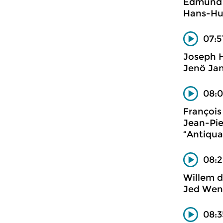
Edmund
Hans-Hub
07:5
Joseph 
Jenö Jan
08:0
François
Jean-Pie
“Antiqua
08:2
Willem d
Jed Went
08:3