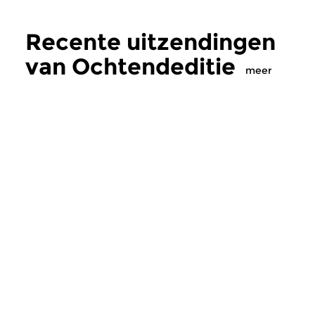
Recente uitzendingen
van Ochtendeditie
meer
Klassiek
Klassiek
Ochtendeditie
Ochtendeditie
zo 2 aug 2026 07:00 uur
za 1 aug 2026 07:
Werken van Johann Adolf
Werken van Alessan
Hasse, Anoniem, Johann
Scarlatti, Johann Ku
Christoph Pepusch...
Johann Friedrich Fasc