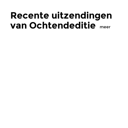
Recente uitzendingen
van Ochtendeditie
meer
Klassiek
Klassiek
Ochtendeditie
Ochtendeditie
zo 2 aug 2026 07:00 uur
za 1 aug 2026 07:
Werken van Johann Adolf
Werken van Alessan
Hasse, Anoniem, Johann
Scarlatti, Johann Ku
Christoph Pepusch...
Johann Friedrich Fasc