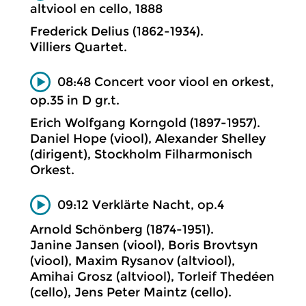
altviool en cello, 1888
Frederick Delius (1862-1934).
Villiers Quartet.
08:48 Concert voor viool en orkest,
op.35 in D gr.t.
Erich Wolfgang Korngold (1897-1957).
Daniel Hope (viool), Alexander Shelley
(dirigent), Stockholm Filharmonisch
Orkest.
09:12 Verklärte Nacht, op.4
Arnold Schönberg (1874-1951).
Janine Jansen (viool), Boris Brovtsyn
(viool), Maxim Rysanov (altviool),
Amihai Grosz (altviool), Torleif Thedéen
(cello), Jens Peter Maintz (cello).